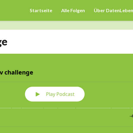
Startseite
Alle Folgen
Über DatenLebe
ge