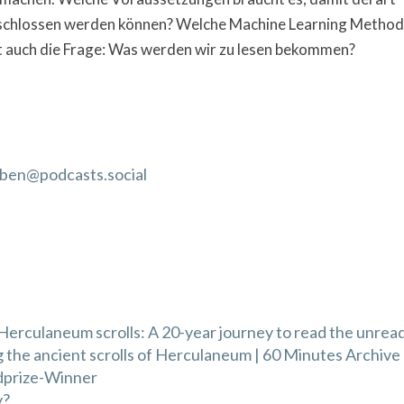
rschlossen werden können? Welche Machine Learning Metho
st auch die Frage: Was werden wir zu lesen bekommen?
ben@podcasts.social
Herculaneum scrolls: A 20-year journey to read the unrea
the ancient scrolls of Herculaneum | 60 Minutes Archive
dprize-Winner
y?