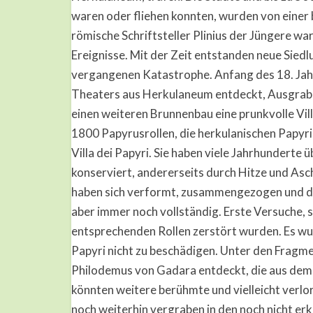
waren oder fliehen konnten, wurden von einer 
römische Schriftsteller Plinius der Jüngere wa
Ereignisse. Mit der Zeit entstanden neue Sied
vergangenen Katastrophe. Anfang des 18. Jah
Theaters aus Herkulaneum entdeckt, Ausgrab
einen weiteren Brunnenbau eine prunkvolle Vil
1800 Papyrusrollen, die herkulanischen Papyr
Villa dei Papyri. Sie haben viele Jahrhundert
konserviert, andererseits durch Hitze und As
haben sich verformt, zusammengezogen und durch
aber immer noch vollständig. Erste Versuche, si
entsprechenden Rollen zerstört wurden. Es wur
Papyri nicht zu beschädigen. Unter den Fragm
Philodemus von Gadara entdeckt, die aus dem 
könnten weitere berühmte und vielleicht verlor
noch weiterhin vergraben in den noch nicht erk