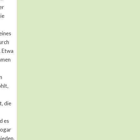
er
ie
eines
urch
. Etwa
Namen
n
hlt,
, die
d es
sogar
hieden,