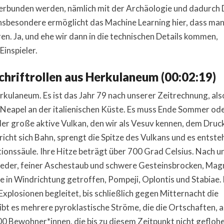
erbunden werden, nämlich mit der Archäologie und dadurch 
Insbesondere ermöglicht das Machine Learning hier, dass man
en. Ja, und ehe wir dann in die technischen Details kommen,
inspieler.
Schriftrollen aus Herkulaneum (00:02:19)
erkulaneum. Es ist das Jahr 79 nach unserer Zeitrechnung, als
n Neapel an der italienischen Küste. Es muss Ende Sommer od
 der große aktive Vulkan, den wir als Vesuv kennen, dem Druc
icht sich Bahn, sprengt die Spitze des Vulkans und es entste
onssäule. Ihre Hitze beträgt über 700 Grad Celsius. Nach u
nieder, feiner Aschestaub und schwere Gesteinsbrocken, Ma
 in Windrichtung getroffen, Pompeji, Oplontis und Stabiae. 
xplosionen begleitet, bis schließlich gegen Mitternacht die
ibt es mehrere pyroklastische Ströme, die die Ortschaften, 
00 Bewohner*innen, die bis zu diesem Zeitpunkt nicht gefloh