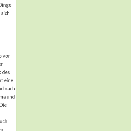
Dinge
 sich
o vor
er
k des
ht eine
nd nach
gma und
Die
auch
en