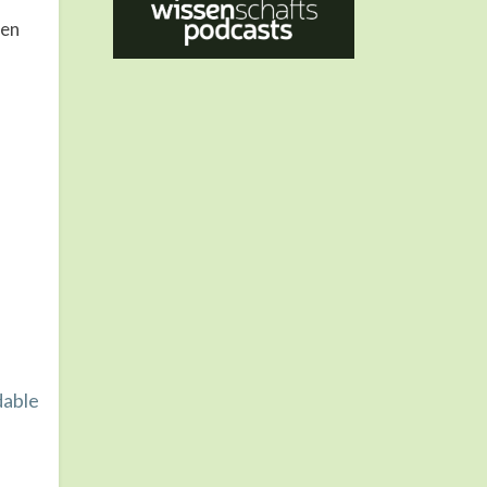
den
dable