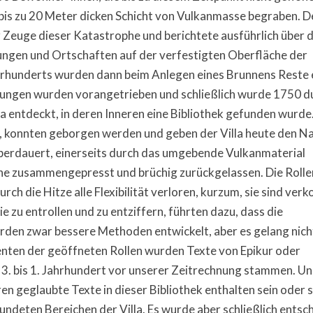
bis zu 20 Meter dicken Schicht von Vulkanmasse begraben. D
r Zeuge dieser Katastrophe und berichtete ausführlich über d
lungen und Ortschaften auf der verfestigten Oberfläche der
rhunderts wurden dann beim Anlegen eines Brunnens Reste 
ungen wurden vorangetrieben und schließlich wurde 1750 d
la entdeckt, in deren Inneren eine Bibliothek gefunden wurde
i, konnten geborgen werden und geben der Villa heute den 
e überdauert, einerseits durch das umgebende Vulkanmaterial
che zusammengepresst und brüchig zurückgelassen. Die Rolle
 die Hitze alle Flexibilität verloren, kurzum, sie sind verko
e zu entrollen und zu entziffern, führten dazu, dass die
den zwar bessere Methoden entwickelt, aber es gelang nicht
enten der geöffneten Rollen wurden Texte von Epikur oder
3. bis 1. Jahrhundert vor unserer Zeitrechnung stammen. Un
en geglaubte Texte in dieser Bibliothek enthalten sein oder 
undeten Bereichen der Villa. Es wurde aber schließlich entsc