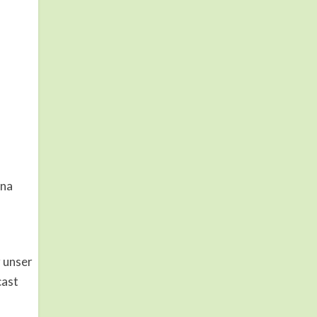
ena
 unser
cast