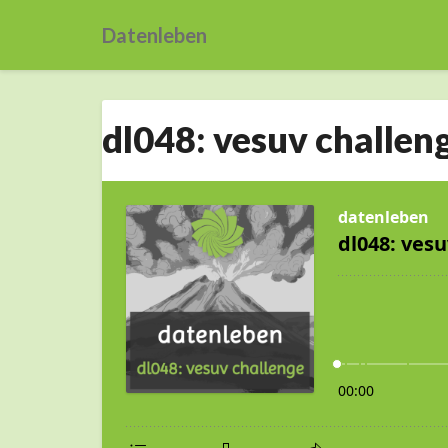
Datenleben
dl048:
dl048: vesuv challen
vesuv
challenge