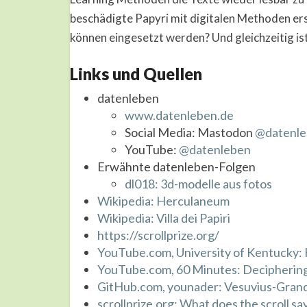
beschädigte Papyri mit digitalen Methoden e
können eingesetzt werden? Und gleichzeitig i
Links und Quellen
datenleben
www.datenleben.de
Social Media: Mastodon
@datenle
YouTube:
@datenleben
Erwähnte datenleben-Folgen
dl018: 3d-modelle aus fotos
Wikipedia: Herculaneum
Wikipedia: Villa dei Papiri
https://scrollprize.org/
YouTube.com, University of Kentucky: 
YouTube.com, 60 Minutes: Deciphering 
GitHub.com, younader: Vesuvius-Gran
scrollprize.org: What does the scroll sa