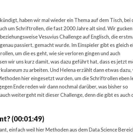
ekündigt, haben wir mal wieder ein Thema auf dem Tisch, bei
ch um Schriftrollen, die fast 2000 Jahre alt sind. Wir gucken
 beziehungsweise Vesuvius Challenge auf Englisch, die erstm
enau passiert, gemacht wurde. Im Einspieler gibt es gleich e
ollen, um die es geht, wie sie verloren gingen und auch
n wir uns kurz damit, was dazu geführt hat, dass es jetzt m
erkulaneum zu arbeiten. Und Helena erzählt dann etwas dazu,
ethoden hier eingesetzt wurden, um die Schriftrollen eben l
 gegen Ende reden wir dann nochmal darüber, was bisher so
auch weitergeht mit dieser Challenge, denn die gibt es auch 
t? (00:01:49)
ant, einfach weil hier Methoden aus dem Data Science Bereic