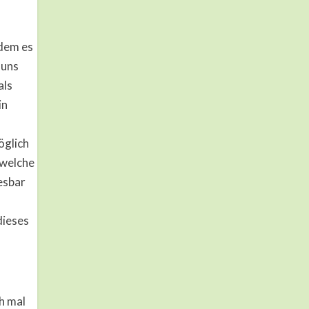
 dem es
 uns
als
in
öglich
 welche
esbar
dieses
h mal