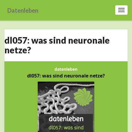
Datenleben
Toggl
Navig
dl057:
dl057: was sind neuronale
was
sind
netze?
neuronale
netze?