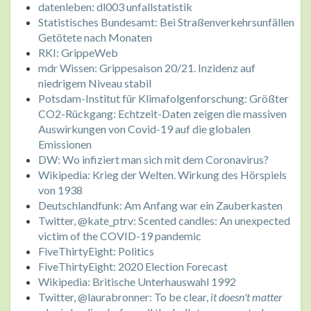
datenleben: dl003 unfallstatistik
Statistisches Bundesamt: Bei Straßenverkehrsunfällen
Getötete nach Monaten
RKI: GrippeWeb
mdr Wissen: Grippesaison 20/21. Inzidenz auf
niedrigem Niveau stabil
Potsdam-Institut für Klimafolgenforschung: Größter
CO2-Rückgang: Echtzeit-Daten zeigen die massiven
Auswirkungen von Covid-19 auf die globalen
Emissionen
DW: Wo infiziert man sich mit dem Coronavirus?
Wikipedia: Krieg der Welten. Wirkung des Hörspiels
von 1938
Deutschlandfunk: Am Anfang war ein Zauberkasten
Twitter, @kate_ptrv: Scented candles: An unexpected
victim of the COVID-19 pandemic
FiveThirtyEight: Politics
FiveThirtyEight: 2020 Election Forecast
Wikipedia: Britische Unterhauswahl 1992
Twitter, @laurabronner: To be clear,
it doesn't matter