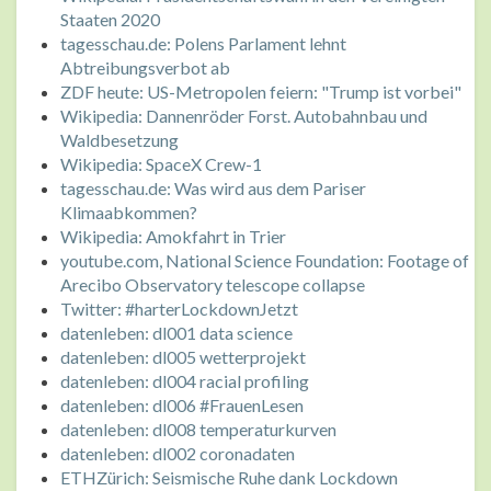
Staaten 2020
tagesschau.de: Polens Parlament lehnt
Abtreibungsverbot ab
ZDF heute: US-Metropolen feiern: "Trump ist vorbei"
Wikipedia: Dannenröder Forst. Autobahnbau und
Waldbesetzung
Wikipedia: SpaceX Crew-1
tagesschau.de: Was wird aus dem Pariser
Klimaabkommen?
Wikipedia: Amokfahrt in Trier
youtube.com, National Science Foundation: Footage of
Arecibo Observatory telescope collapse
Twitter: #harterLockdownJetzt
datenleben: dl001 data science
datenleben: dl005 wetterprojekt
datenleben: dl004 racial profiling
datenleben: dl006 #FrauenLesen
datenleben: dl008 temperaturkurven
datenleben: dl002 coronadaten
ETHZürich: Seismische Ruhe dank Lockdown