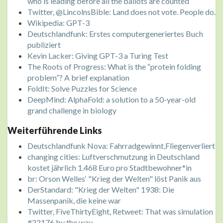
who is leading before all the ballots are counted
Twitter, @LincolnsBible: Land does not vote. People do.
Wikipedia: GPT-3
Deutschlandfunk: Erstes computergeneriertes Buch
publiziert
Kevin Lacker: Giving GPT-3 a Turing Test
The Roots of Progress: What is the “protein folding
problem”? A brief explanation
FoldIt: Solve Puzzles for Science
DeepMind: AlphaFold: a solution to a 50-year-old
grand challenge in biology
Weiterführende Links
Deutschlandfunk Nova: Fahrradgewinnt,Fliegenverliert
changing cities: Luftverschmutzung in Deutschland
kostet jährlich 1.468 Euro pro Stadtbewohner*in
br: Orson Welles‘ "Krieg der Welten" löst Panik aus
DerStandard: "Krieg der Welten" 1938: Die
Massenpanik, die keine war
Twitter, FiveThirtyEight, Retweet: That was simulation
#22176 by the way