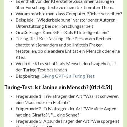
Es enthält von der KI erstellte Zusammenfassungen
über Forschungstexte zu einem bestimmten Thema
Warum möchte man, dass Computer Bücher schreiben?
Beispiele: "Wiederbelebung" verstorbener Autoren;
Unterstützung bei der Forschungsarbeit
Große Frage: Kann GPT-3 als KI intelligent sein?
Turing-Test Kurzfassung: Eine Person am Rechner
chattet mit jemandem und soll mittels Fragen
feststellen, ob die andere Entität ein Mensch oder eine
KI ist
Wenn die KI es schafft als Mensch durchzugehen, ist
der Turing-Test bestanden
Blogbeitrag:
Giving GPT-3 a Turing Test
Turing-Test: Ist Janine ein Mensch? (01:14:51)
Fragerunde 1: Triviafragen der Art "Was ist schwerer,
eine Maus oder ein Elefant?"
Fragerunde 2: Triviafragen der Art "Wie viele Augen
hat eine Giraffe?", "… eine Sonne?"
Fragerunde 3: Absurde Fragen der Art "Wie sporgelst