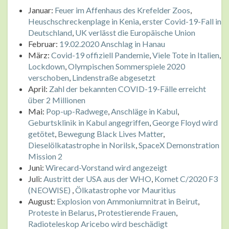
Januar:
Feuer im Affenhaus des Krefelder Zoos
,
Heuschschreckenplage in Kenia
,
erster Covid-19-Fall in
Deutschland
,
UK verlässt die Europäische Union
Februar:
19.02.2020 Anschlag in Hanau
März:
Covid-19 offiziell Pandemie
,
Viele Tote in Italien
,
Lockdown
,
Olympischen Sommerspiele 2020
verschoben
,
Lindenstraße abgesetzt
April:
Zahl der bekannten COVID-19-Fälle erreicht
über 2 Millionen
Mai:
Pop-up-Radwege
,
Anschläge in Kabul
,
Geburtsklinik in Kabul angegriffen
,
George Floyd wird
getötet
,
Bewegung Black Lives Matter
,
Dieselölkatastrophe in Norilsk
,
SpaceX Demonstration
Mission 2
Juni:
Wirecard-Vorstand wird angezeigt
Juli:
Austritt der USA aus der WHO
,
Komet C/2020 F3
(NEOWISE)
,
Ölkatastrophe vor Mauritius
August:
Explosion von Ammoniumnitrat in Beirut
,
Proteste in Belarus
,
Protestierende Frauen
,
Radioteleskop Aricebo wird beschädigt