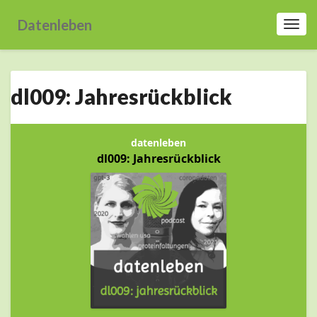
Datenleben
Toggl
Navig
dl009:
dl009: Jahresrückblick
Jahresrückblick