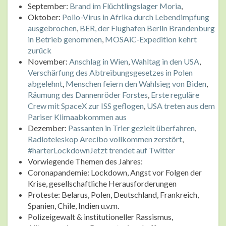
September:
Brand im Flüchtlingslager Moria
,
Oktober:
Polio-Virus in Afrika durch Lebendimpfung
ausgebrochen
,
BER, der Flughafen Berlin Brandenburg
in Betrieb genommen
,
MOSAiC-Expedition kehrt
zurück
November:
Anschlag in Wien
,
Wahltag in den USA
,
Verschärfung des Abtreibungsgesetzes in Polen
abgelehnt
,
Menschen feiern den Wahlsieg von Biden
,
Räumung des Dannenröder Forstes
,
Erste reguläre
Crew mit SpaceX zur ISS geflogen
,
USA treten aus dem
Pariser Klimaabkommen aus
Dezember:
Passanten in Trier gezielt überfahren
,
Radioteleskop Arecibo vollkommen zerstört
,
#harterLockdownJetzt trendet auf Twitter
Vorwiegende Themen des Jahres:
Coronapandemie: Lockdown, Angst vor Folgen der
Krise, gesellschaftliche Herausforderungen
Proteste: Belarus, Polen, Deutschland, Frankreich,
Spanien, Chile, Indien u.v.m.
Polizeigewalt & institutioneller Rassismus,