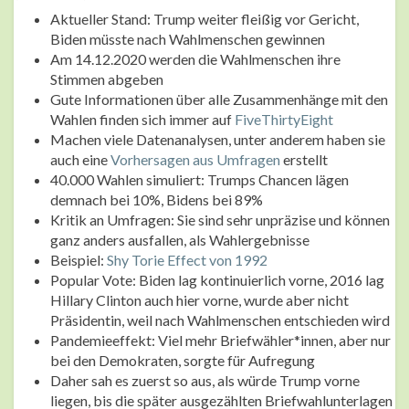
Aktueller Stand: Trump weiter fleißig vor Gericht,
Biden müsste nach Wahlmenschen gewinnen
Am 14.12.2020 werden die Wahlmenschen ihre
Stimmen abgeben
Gute Informationen über alle Zusammenhänge mit den
Wahlen finden sich immer auf
FiveThirtyEight
Machen viele Datenanalysen, unter anderem haben sie
auch eine
Vorhersagen aus Umfragen
erstellt
40.000 Wahlen simuliert: Trumps Chancen lägen
demnach bei 10%, Bidens bei 89%
Kritik an Umfragen: Sie sind sehr unpräzise und können
ganz anders ausfallen, als Wahlergebnisse
Beispiel:
Shy Torie Effect von 1992
Popular Vote: Biden lag kontinuierlich vorne, 2016 lag
Hillary Clinton auch hier vorne, wurde aber nicht
Präsidentin, weil nach Wahlmenschen entschieden wird
Pandemieeffekt: Viel mehr Briefwähler*innen, aber nur
bei den Demokraten, sorgte für Aufregung
Daher sah es zuerst so aus, als würde Trump vorne
liegen, bis die später ausgezählten Briefwahlunterlagen