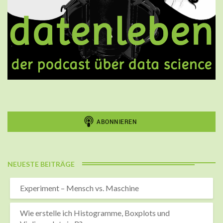
NEUESTE BEITRÄGE
Experiment – Mensch vs. Maschine
Wie erstelle ich Histogramme, Boxplots und