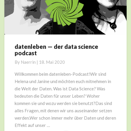
datenleben — der data science
datenleben
podcast
—
der
By
Naerrin
|
18. Mai 2020
data
science
Willkommen beim datenleben-Podcast!Wir sind
podcast
Helena und Janine und möchten euch mitnehmen in
die Welt der Daten. Was ist Data Science? Was
bedeuten die Daten für unser Leben? Woher
kommen sie und wozu werden sie benutzt?Das sind
alles Fragen, mit denen wir uns auseinander setzen
werden.Wer schon immer mehr über Daten und deren
Effekt auf unser …