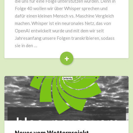
die uns für eine Folge unterstützen würden. Denn in
Folge 40 wollen wir über Whisper sprechen und
dafür einen kleinen Mensch vs. Maschine Vergleich
machen. Whisper ist ein neuronales Netz, das von
OpenAI entwickelt wurde und mit dem wir seit
Jahresanfang unsere Folgen transkribieren, sodass
sie in den …
+
Read
More
Neues vom Wetterprojekt
Neues