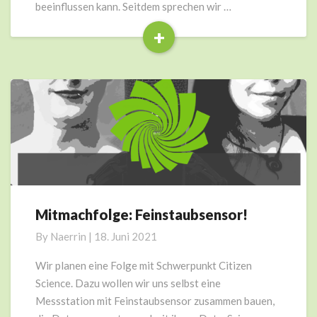
beeinflussen kann. Seitdem sprechen wir …
+
Read
More
Mitmachfolge: Feinstaubsensor!
Mitmachfolge:
Feinstaubsensor!
By
Naerrin
|
18. Juni 2021
Wir planen eine Folge mit Schwerpunkt Citizen
Science. Dazu wollen wir uns selbst eine
Messstation mit Feinstaubsensor zusammen bauen,