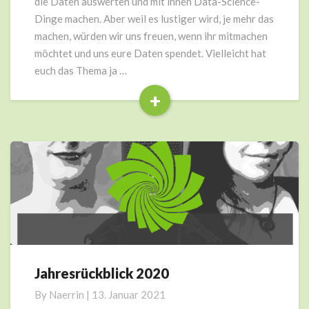
die Daten auswerten und mit ihnen Data-Science-
Dinge machen. Aber weil es lustiger wird, je mehr das
machen, würden wir uns freuen, wenn ihr mitmachen
möchtet und uns eure Daten spendet. Vielleicht hat
euch das Thema ja …
+
Read
More
Jahresrückblick 2020
Jahresrückblick
2020
By
Naerrin
|
13. Januar 2021