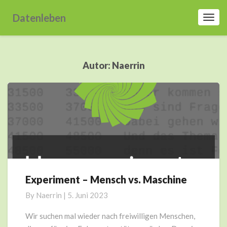
Datenleben
Toggl
Navig
Autor:
Naerrin
Experiment – Mensch vs. Maschine
Experiment
–
By
Naerrin
|
5. Juni 2023
Mensch
vs.
Wir suchen mal wieder nach freiwilligen Menschen,
Maschine