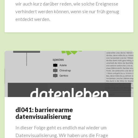
wir auch kurz darüber reden, wie solche Ereignesse
verhindert werden können, wenn sie nur früh genug
entdeckt werden.
dl041: barrierearme
dl041:
datenvisualisierung
barrierearme
datenvisualisierung
In dieser Folge geht es endlich mal wieder um
Datenvisualisierung. Wir haben uns die Frage