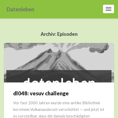
Datenleben
Toggl
Navig
Archiv:
Episoden
dl048: vesuv challenge
dl048:
vesuv
Vor fast 2000 Jahren wurde eine antike Bibliothek
challenge
bei einem Vulkanausbruch verschüttet — und jetzt ist
es vorstellbar, dass die damals beschädigten