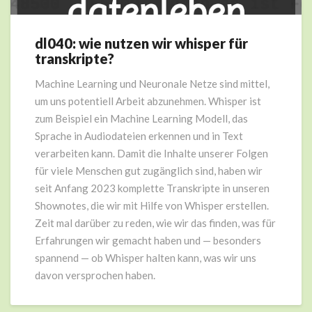
dl040: wie nutzen wir whisper für
dl040:
transkripte?
wie
nutzen
Machine Learning und Neuronale Netze sind mittel,
wir
um uns potentiell Arbeit abzunehmen. Whisper ist
whisper
für
zum Beispiel ein Machine Learning Modell, das
transkripte?
Sprache in Audiodateien erkennen und in Text
verarbeiten kann. Damit die Inhalte unserer Folgen
für viele Menschen gut zugänglich sind, haben wir
seit Anfang 2023 komplette Transkripte in unseren
Shownotes, die wir mit Hilfe von Whisper erstellen.
Zeit mal darüber zu reden, wie wir das finden, was für
Erfahrungen wir gemacht haben und — besonders
spannend — ob Whisper halten kann, was wir uns
davon versprochen haben.