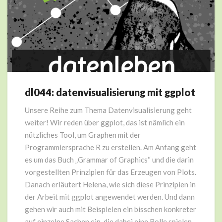
dl044: datenvisualisierung mit ggplot
dl044:
datenvisualisierung
Unsere Reihe zum Thema Datenvisualisierung geht
mit
weiter! Wir reden über ggplot, das ist nämlich ein
ggplot
nützliches Tool, um Graphen mit der
Programmiersprache R zu erstellen. Am Anfang geht
es um das Buch „Grammar of Graphics“ und die darin
vorgestellten Prinzipien für das Erzeugen von Plots.
Danach erläutert Helena, wie sich diese Prinzipien in
der Arbeit mit ggplot angewendet werden. Und dann
gehen wir auch mit Beispielen ein bisschen konkreter
auf einzelne Sachen ein, die dabei eine Rolle spielen.