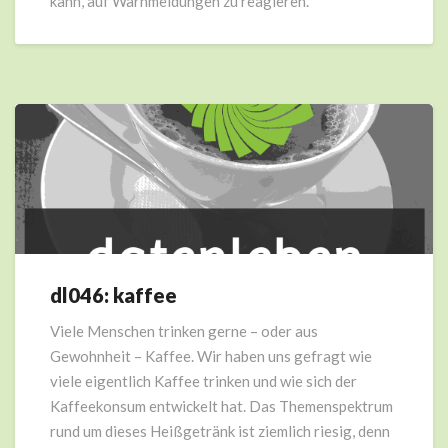
kann, auf Warnmeldungen zu reagieren.
dl046: kaffee
dl046:
kaffee
Viele Menschen trinken gerne – oder aus
Gewohnheit – Kaffee. Wir haben uns gefragt wie
viele eigentlich Kaffee trinken und wie sich der
Kaffeekonsum entwickelt hat. Das Themenspektrum
rund um dieses Heißgetränk ist ziemlich riesig, denn