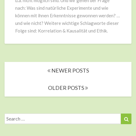
u.a. nicht möglich sind. Und wir gehen der Frage
nach: Was sind natürliche Experimente und wie
können mit ihnen Erkenntnisse gewonnen werden? …
und wie nicht? Weitere wichtige Schlagworte dieser
Folge sind: Korrelation & Kausalität und Ethik.
Posts
NEWER POSTS
navigation
OLDER POSTS
Search
Sea
for: