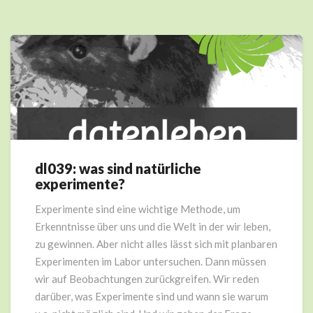
dl039: was sind natürliche
dl039:
experimente?
was
sind
Experimente sind eine wichtige Methode, um
natürliche
Erkenntnisse über uns und die Welt in der wir leben,
experimente?
zu gewinnen. Aber nicht alles lässt sich mit planbaren
Experimenten im Labor untersuchen. Dann müssen
wir auf Beobachtungen zurückgreifen. Wir reden
darüber, was Experimente sind und wann sie warum